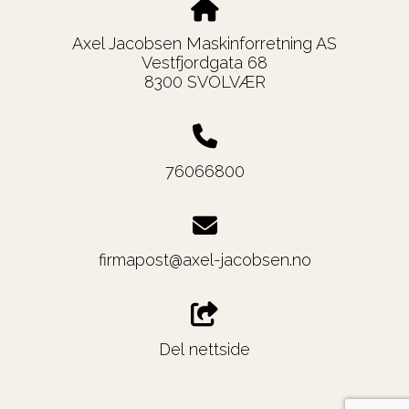
Axel Jacobsen Maskinforretning AS
Vestfjordgata 68
8300 SVOLVÆR
76066800
firmapost@axel-jacobsen.no
Del nettside