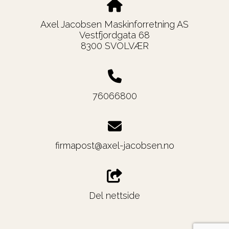
Axel Jacobsen Maskinforretning AS
Vestfjordgata 68
8300 SVOLVÆR
76066800
firmapost@axel-jacobsen.no
Del nettside